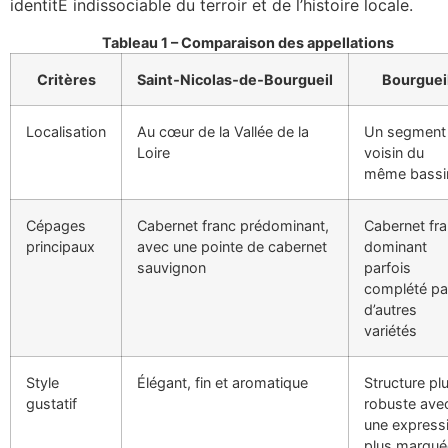
identitÉ indissociable du terroir et de l’histoire locale.
Tableau 1 – Comparaison des appellations
Critères
Saint‑Nicolas‑de‑Bourgueil
Bourguei
Localisation
Au cœur de la Vallée de la
Un segment
Loire
voisin du
même bassi
Cépages
Cabernet franc prédominant,
Cabernet fr
principaux
avec une pointe de cabernet
dominant
sauvignon
parfois
complété pa
d’autres
variétés
Style
Élégant, fin et aromatique
Structure pl
gustatif
robuste ave
une express
plus marqué