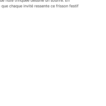
ue flûte trinquée dessine un sourire. En
 que chaque invité ressente ce frisson festif