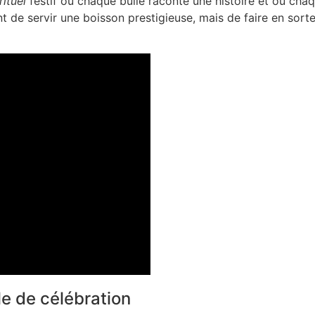
rituel
festif où chaque bulle raconte une histoire et où chaq
t de servir une boisson prestigieuse, mais de faire en sorte
 de célébration